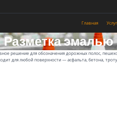
Главная
Услу
Разметка эмалью
ное решение для обозначения дорожных полос, пешехо
дит для любой поверхности — асфальта, бетона, троту