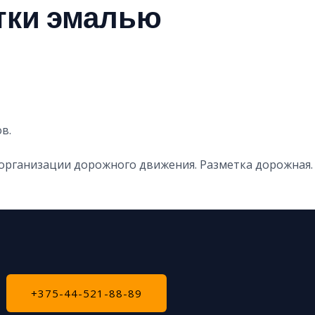
тки эмалью
в.
 организации дорожного движения. Разметка дорожная.
+375-44-521-88-89